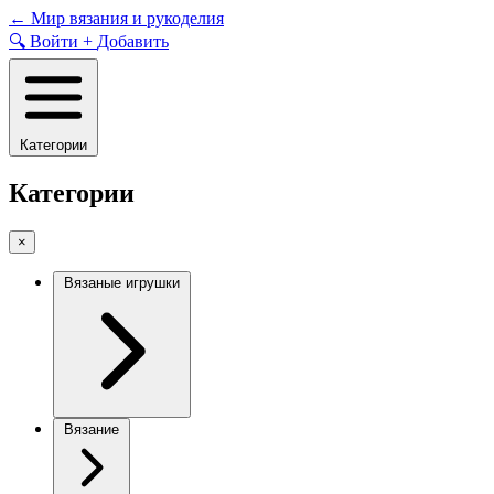
Skip
←
Мир вязания и рукоделия
to
🔍
Войти
+
Добавить
content
Категории
Категории
×
Вязаные игрушки
Вязание