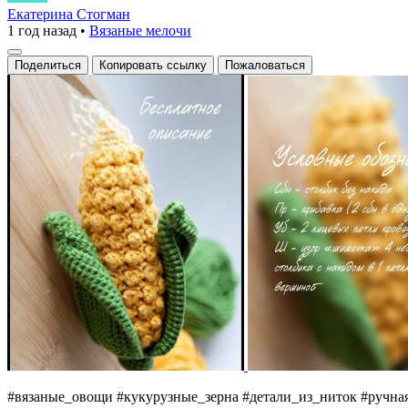
с
Екатерина Стогман
1 год назад
•
Вязаные мелочи
вязаным
листом
Поделиться
Копировать ссылку
Пожаловаться
и
початком,
выполненным
из
мягких
ниток,
создающих
эффект
натуральной
зернистости,
аккуратно
закреплена
на
#вязаные_овощи #кукурузные_зерна #детали_из_ниток #ручн