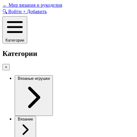
Skip
←
Мир вязания и рукоделия
to
🔍
Войти
+
Добавить
content
Категории
Категории
×
Вязаные игрушки
Вязание