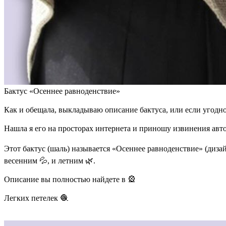
Бактус «Осеннее равноденствие»
⠀
Как и обещала, выкладываю описание бактуса, или если угодно 
⠀
Нашла я его на просторах интернета и приношу извинения автор
⠀
Этот бактус (шаль) называется «Осеннее равноденствие» (дизайн
весенним 💦, и летним 🌿.
⠀
Описание вы полностью найдете в 🎡
⠀
Легких петелек 🧶
⠀