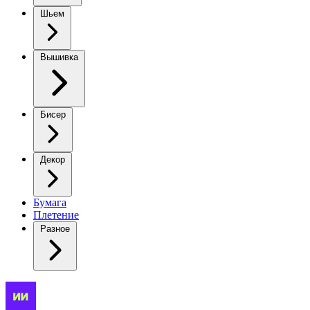
Шьем
Вышивка
Бисер
Декор
Бумага
Плетение
Разное
Осеннее