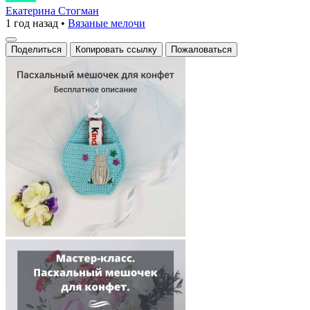
мешочек
Екатерина Стогман
1 год назад
•
Вязаные мелочи
для
конфет
Поделиться
Копировать ссылку
Пожаловаться
с
кроликом
—
настоящее
произведение
искусства,
выполненное
вручную.