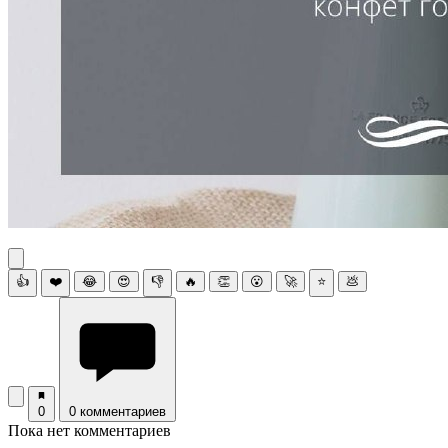
👍
❤️
😂
😍
👎
🔥
👏
😮
🚀
⭐
💩
0
0 комментариев
Пока нет комментариев