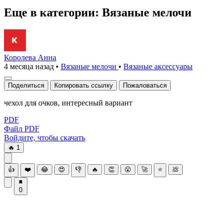
Еще в категории: Вязаные мелочи
Королева Анна
4 месяца назад
•
Вязаные мелочи
•
Вязаные аксесcуары
Поделиться
Копировать ссылку
Пожаловаться
чехол для очков, интересный вариант
PDF
Файл PDF
Войдите, чтобы скачать
🔥
1
👍
❤️
😂
😍
👎
🔥
👏
😮
🚀
⭐
💩
0