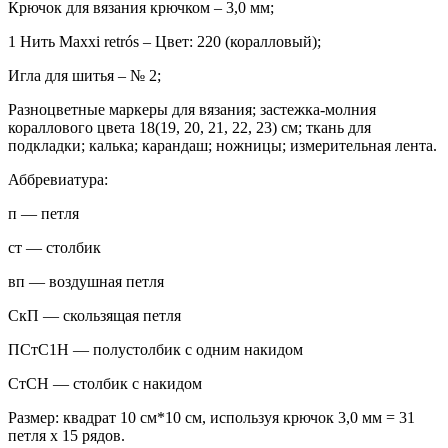
Крючок для вязания крючком – 3,0 мм;
1 Нить Maxxi retrós – Цвет: 220 (коралловый);
Игла для шитья – № 2;
Разноцветные маркеры для вязания; застежка-молния
кораллового цвета 18(19, 20, 21, 22, 23) см; ткань для
подкладки; калька; карандаш; ножницы; измерительная лента.
Аббревиатура:
п — петля
ст — столбик
вп — воздушная петля
СкП — скользящая петля
ПСтС1Н — полустолбик с одним накидом
СтСН — столбик с накидом
Размер: квадрат 10 см*10 см, используя крючок 3,0 мм = 31
петля х 15 рядов.