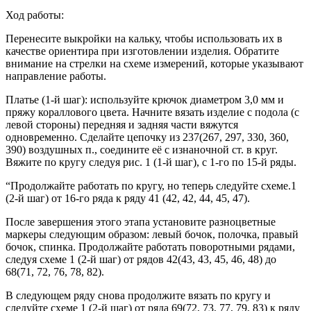
Ход работы:
Перенесите выкройки на кальку, чтобы использовать их в
качестве ориентира при изготовлении изделия. Обратите
внимание на стрелки на схеме измерений, которые указывают
направление работы.
Платье (1-й шаг): используйте крючок диаметром 3,0 мм и
пряжу кораллового цвета. Начните вязать изделие с подола (с
левой стороны) передняя и задняя части вяжутся
одновременно. Сделайте цепочку из 237(267, 297, 330, 360,
390) воздушных п., соедините её с изнаночной ст. в круг.
Вяжите по кругу следуя рис. 1 (1-й шаг), с 1-го по 15-й ряды.
“Продолжайте работать по кругу, но теперь следуйте схеме.1
(2-й шаг) от 16-го ряда к ряду 41 (42, 42, 44, 45, 47).
После завершения этого этапа установите разноцветные
маркеры следующим образом: левый бочок, полочка, правый
бочок, спинка. Продолжайте работать поворотными рядами,
следуя схеме 1 (2-й шаг) от рядов 42(43, 43, 45, 46, 48) до
68(71, 72, 76, 78, 82).
В следующем ряду снова продолжите вязать по кругу и
следуйте схеме 1 (2-й шаг) от ряда 69(72, 73, 77, 79, 83) к ряду