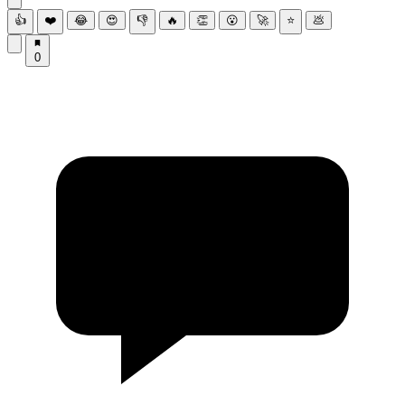
👍
❤️
😂
😍
👎
🔥
👏
😮
🚀
⭐
💩
0