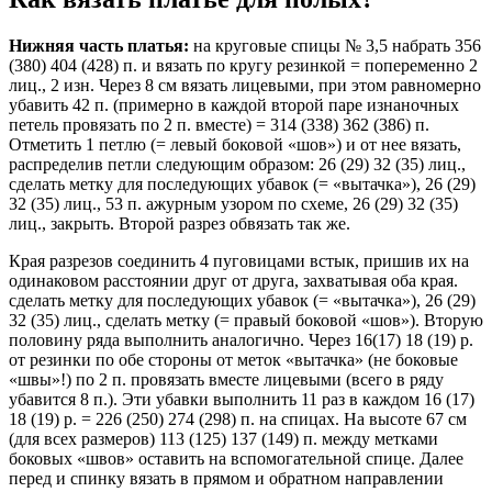
Нижняя часть платья:
на круговые спицы № 3,5 набрать 356
(380) 404 (428) п. и вязать по кругу резинкой = попеременно 2
лиц., 2 изн. Через 8 см вязать лицевыми, при этом равномерно
убавить 42 п. (примерно в каждой второй паре изнаночных
петель провязать по 2 п. вместе) = 314 (338) 362 (386) п.
Отметить 1 петлю (= левый боковой «шов») и от нее вязать,
распределив петли следующим образом: 26 (29) 32 (35) лиц.,
сделать метку для последующих убавок (= «вытачка»), 26 (29)
32 (35) лиц., 53 п. ажурным узором по схеме, 26 (29) 32 (35)
лиц., закрыть. Второй разрез обвязать так же.
Края разрезов соединить 4 пуговицами встык, пришив их на
одинаковом расстоянии друг от друга, захватывая оба края.
сделать метку для последующих убавок (= «вытачка»), 26 (29)
32 (35) лиц., сделать метку (= правый боковой «шов»). Вторую
половину ряда выполнить аналогично. Через 16(17) 18 (19) р.
от резинки по обе стороны от меток «вытачка» (не боковые
«швы»!) по 2 п. провязать вместе лицевыми (всего в ряду
убавится 8 п.). Эти убавки выполнить 11 раз в каждом 16 (17)
18 (19) р. = 226 (250) 274 (298) п. на спицах. На высоте 67 см
(для всех размеров) 113 (125) 137 (149) п. между метками
боковых «швов» оставить на вспомогательной спице. Далее
перед и спинку вязать в прямом и обратном направлении