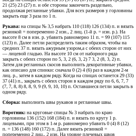
21 (25) 23 (27) п. и обе стороны закончить раздельно,
продолжая регланные убавки. Для всех размеров у горловины
закрыть еще 3 раза по 1 п.
Рукава:
на спицы № 3,5 набрать 110 (118) 126 (134) п. и вязать
резинкой = попеременно 2 изн., 2 лиц. (1-й р. = изн. р.). На
высоте 8 см в изн. р. убавить равномерно 11 п. = 99 (107) 115
(123) п. Далее петли распределить таким образом, чтобы на
средних 37 п. вязать ажурным узором,а с обеих сторон от них
— лицевой гладью. На высоте 10 см от наборного ряда
закрыть с обеих сторон по 5, 3, 2 (6, 3, 2) 7 3, 2 (8, 3, 2) п.
Затем для регланных скосов выполнить декоративные убавки,
как описано для спинки: сначала 0 (2) 4 (6) раз в каждом 2-м
лиц. р., затем в каждом ряду. Когда на спицах останется 29 (33)
37 (41) п., закрыть с обеих сторон в каждом ряду по 6, 6, 7, 7
(7, 7, 8, 8) 8, 8, 9, 9 (9, 9, 10, 10) п. Оставшиеся петли закрыть в
одном ряду.
Сборка:
выполнить швы рукавов и регланные швы.
Воротник:
на круговые спицы № 3 набрать по краю
горловины 136 (152) 168 (184) п. и вязать по кругу 1 р.
лицевыми, при этом в 1-м р. равномерно убавить 0 (4) 8 (12)
п. = 136 (148) 160 (172) п. Далее вязать резинкой =
попеременно 2 лиц., 2 изн. На уровне плечевых швов