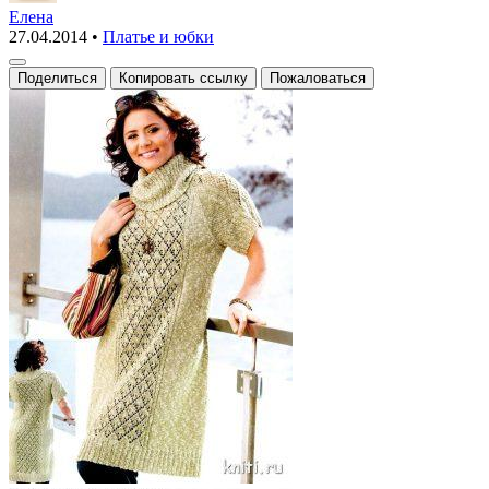
для
Елена
27.04.2014
•
Платье и юбки
полных
вязание
Поделиться
Копировать ссылку
Пожаловаться
спицами