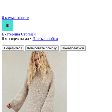
0 комментариев
Екатерина Стогман
8 месяцев назад
•
Платье и юбки
Поделиться
Копировать ссылку
Пожаловаться