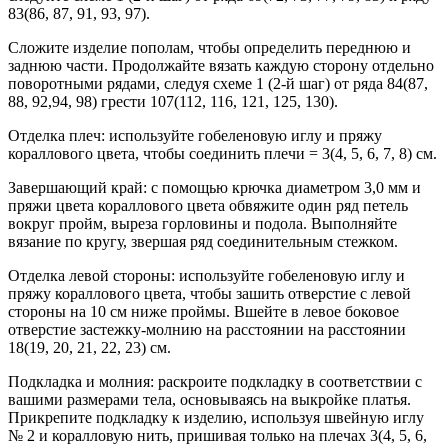
83(86, 87, 91, 93, 97).
Сложите изделие пополам, чтобы определить переднюю и
заднюю части. Продолжайте вязать каждую сторону отдельно
поворотными рядами, следуя схеме 1 (2-й шаг) от ряда 84(87,
88, 92,94, 98) грести 107(112, 116, 121, 125, 130).
Отделка плеч: используйте гобеленовую иглу и пряжу
кораллового цвета, чтобы соединить плечи = 3(4, 5, 6, 7, 8) см.
Завершающий край: с помощью крючка диаметром 3,0 мм и
пряжи цвета кораллового цвета обвяжите один ряд петель
вокруг пройм, выреза горловины и подола. Выполняйте
вязание по кругу, звершая ряд соединительным стежком.
Отделка левой стороны: используйте гобеленовую иглу и
пряжу кораллового цвета, чтобы зашить отверстие с левой
стороны на 10 см ниже проймы. Вшейте в левое боковое
отверстие застежку-молнию на расстоянии на расстоянии
18(19, 20, 21, 22, 23) см.
Подкладка и молния: раскроите подкладку в соответствии с
вашими размерами тела, основываясь на выкройке платья.
Прикрепите подкладку к изделию, используя швейную иглу
№ 2 и коралловую нить, пришивая только на плечах 3(4, 5, 6,