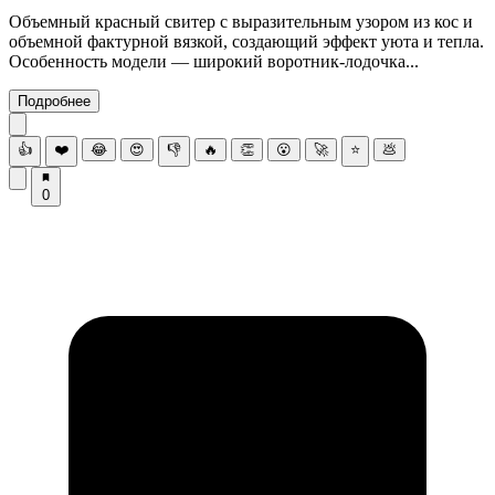
Объемный красный свитер с выразительным узором из кос и
объемной фактурной вязкой, создающий эффект уюта и тепла.
Особенность модели — широкий воротник-лодочка...
Подробнее
👍
❤️
😂
😍
👎
🔥
👏
😮
🚀
⭐
💩
0