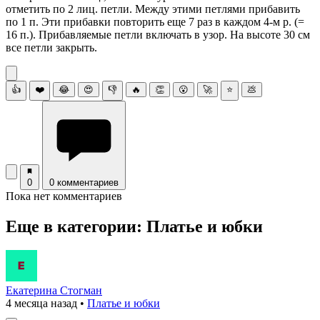
отметить по 2 лиц. петли. Между этими петлями прибавить
по 1 п. Эти прибавки повторить еще 7 раз в каждом 4-м р. (=
16 п.). Прибавляемые петли включать в узор. На высоте 30 см
все петли закрыть.
👍
❤️
😂
😍
👎
🔥
👏
😮
🚀
⭐
💩
0
0 комментариев
Пока нет комментариев
Еще в категории: Платье и юбки
Екатерина Стогман
4 месяца назад
•
Платье и юбки