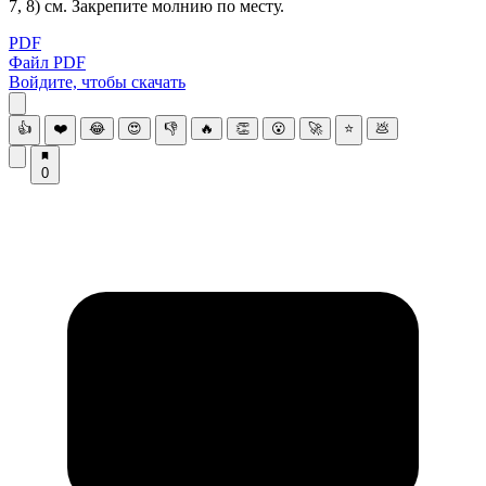
7, 8) см. Закрепите молнию по месту.
PDF
Файл PDF
Войдите, чтобы скачать
👍
❤️
😂
😍
👎
🔥
👏
😮
🚀
⭐
💩
0