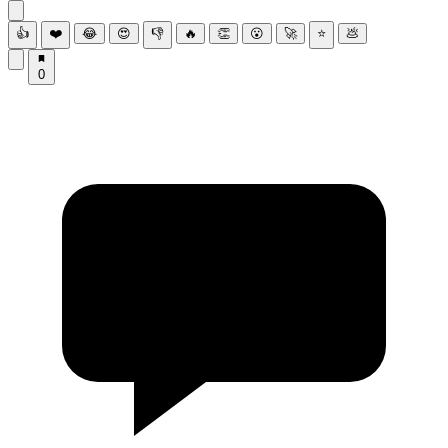
👍
❤️
😂
😍
👎
🔥
👏
😮
🚀
⭐
💩
0