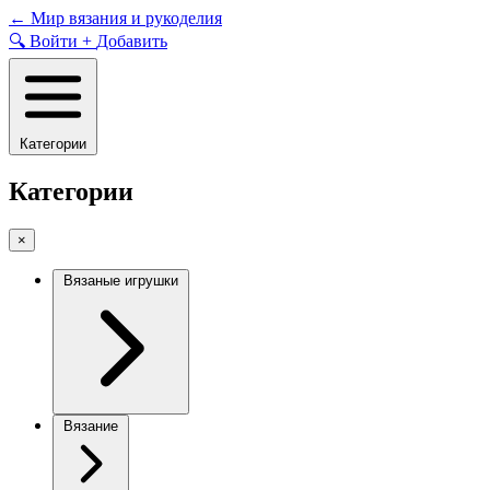
Skip
←
Мир вязания и рукоделия
to
🔍
Войти
+
Добавить
content
Категории
Категории
×
Вязаные игрушки
Вязание