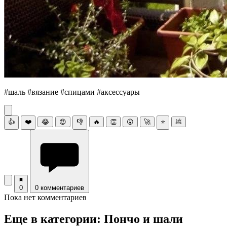
#шаль #вязание #спицами #аксессуары
👍
❤️
😂
😍
👎
🔥
👏
😮
🚀
⭐
💩
0
0 комментариев
Пока нет комментариев
Еще в категории: Пончо и шали