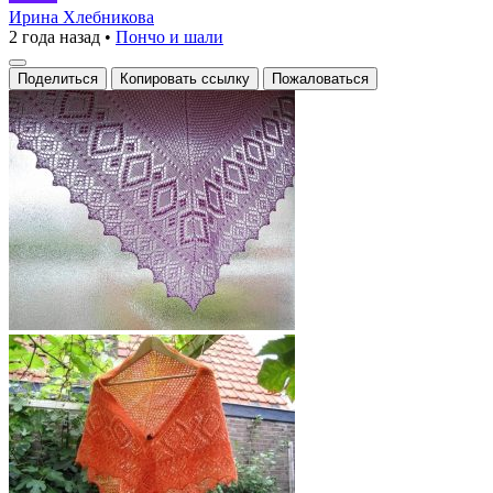
чудо:
Ирина Хлебникова
2 года назад
•
Пончо и шали
кружевная
магия
Поделиться
Копировать ссылку
Пожаловаться
на
стекле