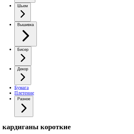
Шьем
Вышивка
Бисер
Декор
Бумага
Плетение
Разное
кардиганы короткие