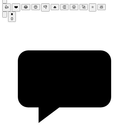
👍
❤️
😂
😍
👎
🔥
👏
😮
🚀
⭐
💩
0