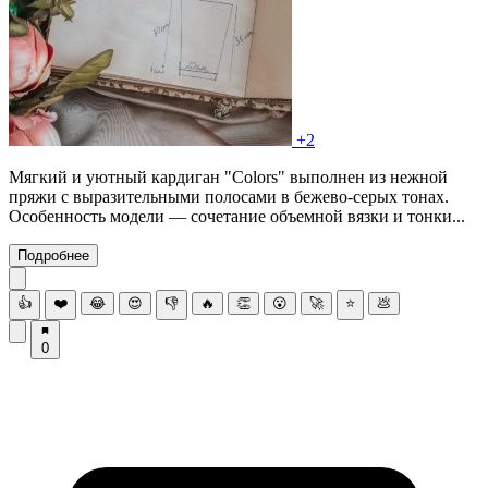
+2
Мягкий и уютный кардиган "Colors" выполнен из нежной
пряжи с выразительными полосами в бежево-серых тонах.
Особенность модели — сочетание объемной вязки и тонки...
Подробнее
👍
❤️
😂
😍
👎
🔥
👏
😮
🚀
⭐
💩
0