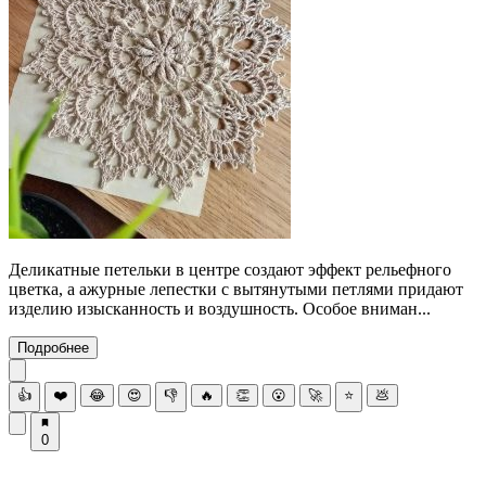
Деликатные петельки в центре создают эффект рельефного
цветка, а ажурные лепестки с вытянутыми петлями придают
изделию изысканность и воздушность. Особое вниман...
Подробнее
👍
❤️
😂
😍
👎
🔥
👏
😮
🚀
⭐
💩
0