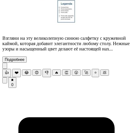
Взгляни на эту великолепную синюю салфетку с кружевной
каймой, которая добавит элегантности любому столу. Нежные
узоры и насыщенный цвет делают её настоящей нах...
Подробнее
👍
❤️
😂
😍
👎
🔥
👏
😮
🚀
⭐
💩
0