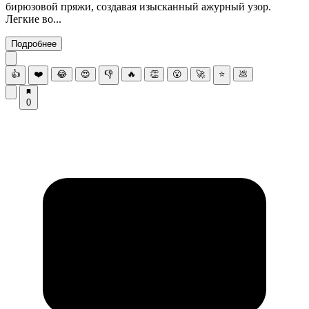
бирюзовой пряжи, создавая изысканный ажурный узор.
Легкие во...
Подробнее
👍
❤️
😂
😍
👎
🔥
👏
😮
🚀
⭐
💩
0