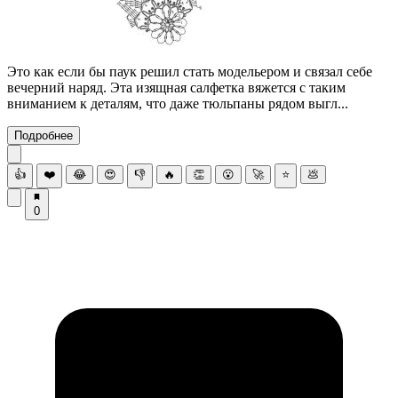
Это как если бы паук решил стать модельером и связал себе
вечерний наряд. Эта изящная салфетка вяжется с таким
вниманием к деталям, что даже тюльпаны рядом выгл...
Подробнее
👍
❤️
😂
😍
👎
🔥
👏
😮
🚀
⭐
💩
0