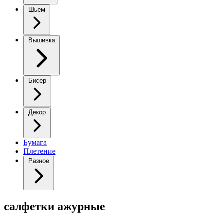
Шьем
Вышивка
Бисер
Декор
Бумага
Плетение
Разное
салфетки ажурные