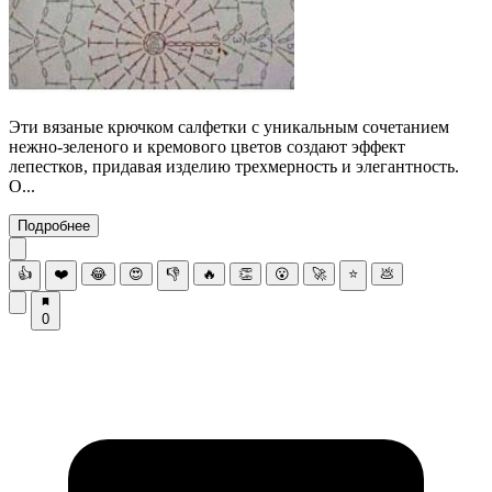
Эти вязаные крючком салфетки с уникальным сочетанием
нежно-зеленого и кремового цветов создают эффект
лепестков, придавая изделию трехмерность и элегантность.
О...
Подробнее
👍
❤️
😂
😍
👎
🔥
👏
😮
🚀
⭐
💩
0