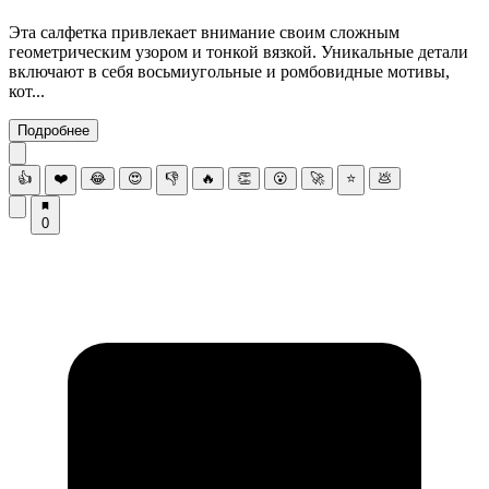
Эта салфетка привлекает внимание своим сложным
геометрическим узором и тонкой вязкой. Уникальные детали
включают в себя восьмиугольные и ромбовидные мотивы,
кот...
Подробнее
👍
❤️
😂
😍
👎
🔥
👏
😮
🚀
⭐
💩
0