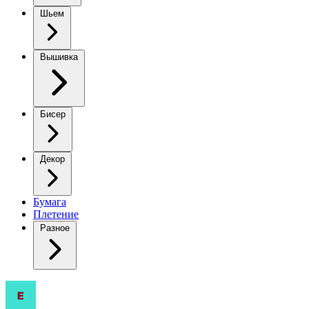
Шьем
Вышивка
Бисер
Декор
Бумага
Плетение
Разное
Трикотажное