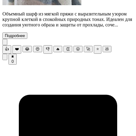
Объемный шарф из мягкой пряжи с выразительным узором
крупной клеткой в спокойных природных тонах. Идеален для
создания уютного образа и защиты от прохлады, соче...
Подробнее
👍
❤️
😂
😍
👎
🔥
👏
😮
🚀
⭐
💩
0