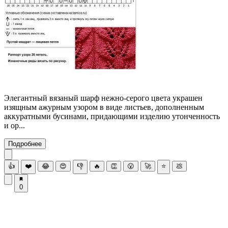
Элегантный вязаный шарф нежно-серого цвета украшен
изящным ажурным узором в виде листьев, дополненным
аккуратными бусинами, придающими изделию утонченность
и ор...
Подробнее
👍
❤️
😂
😍
👎
🔥
👏
😮
🚀
⭐
💩
0