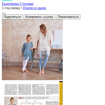
платье
Екатерина Стогман
1 год назад
•
Пончо и шали
с
ажурной
Поделиться
Копировать ссылку
Пожаловаться
вязкой
и
бахромой
на
подоле