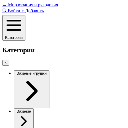
Skip
←
Мир вязания и рукоделия
to
🔍
Войти
+
Добавить
content
Категории
Категории
×
Вязаные игрушки
Вязание