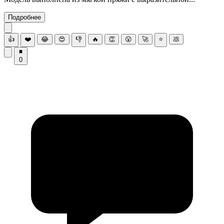
Подробнее
👍
❤️
😂
😍
👎
🔥
👏
😮
🚀
⭐
💩
0