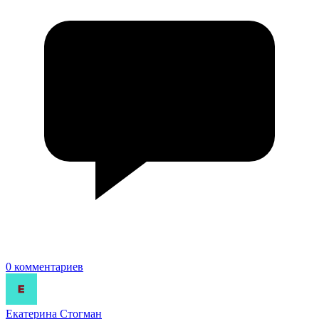
0 комментариев
Екатерина Стогман