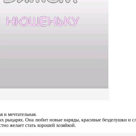
ая
и
мечтательная.
ых
рыцарях.
Она
любит
новые
наряды,
красивые
безделушки
и
сл
стно
желает
стать
хорошей
хозяйкой.