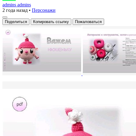
игрушка
admins admins
2 года назад
•
Персонажи
Нюшенька
Поделиться
Копировать ссылку
Пожаловаться