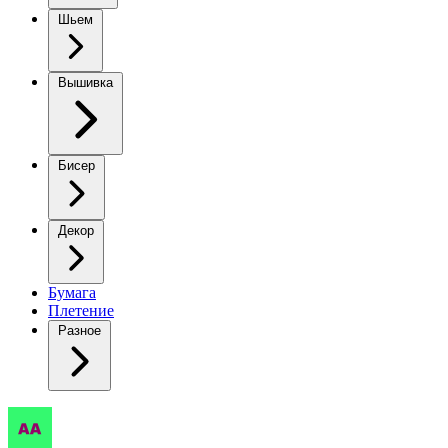
Шьем
Вышивка
Бисер
Декор
Бумага
Плетение
Разное
Вязаная