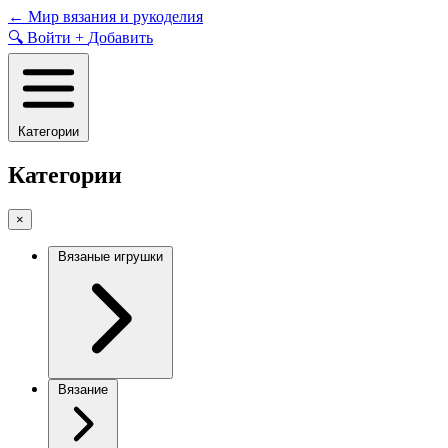
Skip
←
Мир вязания и рукоделия
to
🔍
Войти
+
Добавить
content
Категории
Категории
×
Вязаные игрушки
Вязание