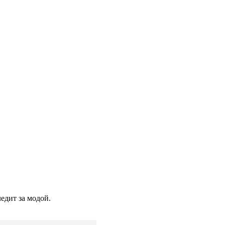
едит
за
модой.