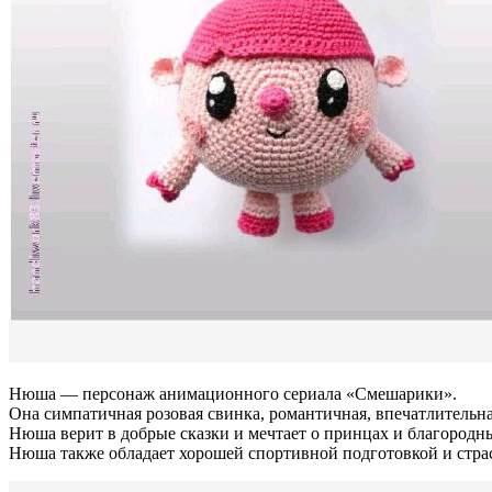
Нюша
— персонаж
анимационного
сериала
«Смешарики».
Она
симпатичная
розовая
свинка,
романтичная,
впечатлительн
Нюша
верит
в
добрые
сказки
и
мечтает
о
принцах
и
благородн
Нюша
также
обладает
хорошей
спортивной
подготовкой
и
стра