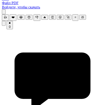
Файл PDF
Войдите, чтобы скачать
👍
❤️
😂
😍
👎
🔥
👏
😮
🚀
⭐
💩
0