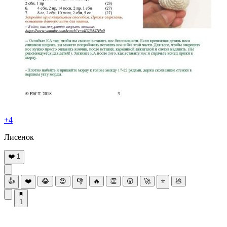
+4
Лиceнoк
❤️
1
👍
❤️
😂
😍
👎
🔥
👏
😮
🚀
⭐
💩
1