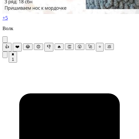
+5
Волк
👍
❤️
😂
😍
👎
🔥
👏
😮
🚀
⭐
💩
1