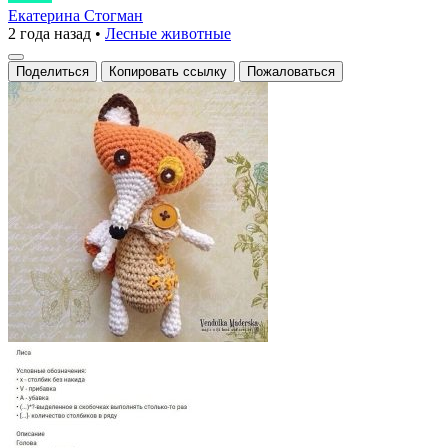
лисичка
Екатерина Стогман
2 года назад
•
Лесные животные
—
символ
Поделиться
Копировать ссылку
Пожаловаться
тепла
и
уюта