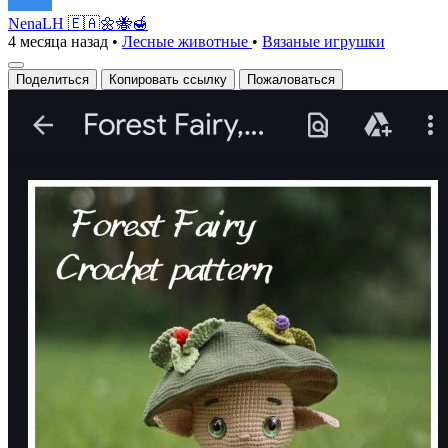
NenaLH 🇪🇦🌼🐝🍯
4 месяца назад
•
Лесные животные
•
Вязаные игрушки
Поделиться
Копировать ссылку
Пожаловаться