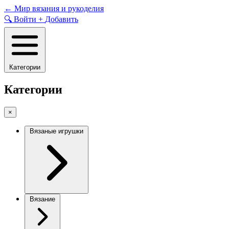
Skip
←
Мир вязания и рукоделия
to
🔍
Войти
+
Добавить
content
Категории
Категории
×
Вязаные игрушки
Вязание