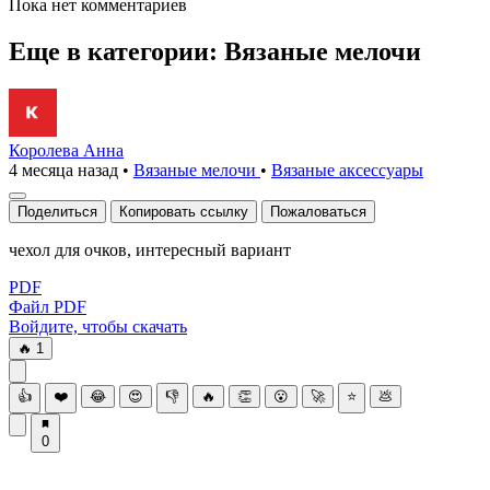
Пока нет комментариев
Еще в категории: Вязаные мелочи
Королева Анна
4 месяца назад
•
Вязаные мелочи
•
Вязаные аксесcуары
Поделиться
Копировать ссылку
Пожаловаться
чехол для очков, интересный вариант
PDF
Файл PDF
Войдите, чтобы скачать
🔥
1
👍
❤️
😂
😍
👎
🔥
👏
😮
🚀
⭐
💩
0