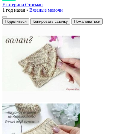
изделие
Екатерина Стогман
1 год назад
•
Вязаные мелочи
с
воланом
Поделиться
Копировать ссылку
Пожаловаться
–
это
не
просто
аксессуар,
а
настоящий
символ
уюта
и
стиля.