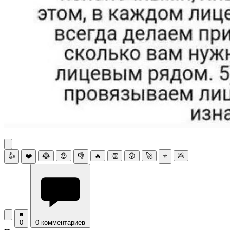
👍
❤️
😂
😍
👎
🔥
👏
😮
🚀
⭐
💩
0
0 комментариев