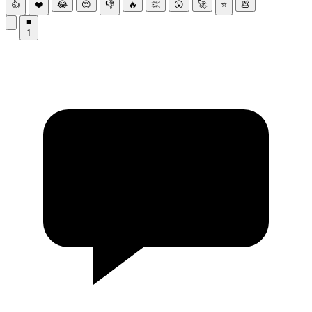
👍
❤️
😂
😍
👎
🔥
👏
😮
🚀
⭐
💩
1