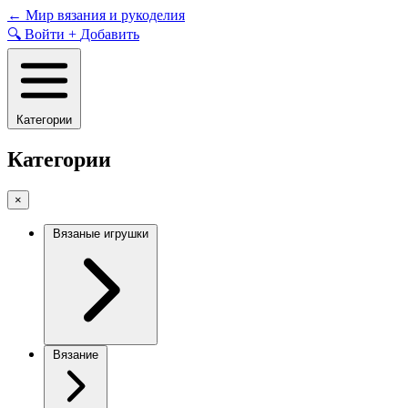
Skip
←
Мир вязания и рукоделия
to
🔍
Войти
+
Добавить
content
Категории
Категории
×
Вязаные игрушки
Вязание