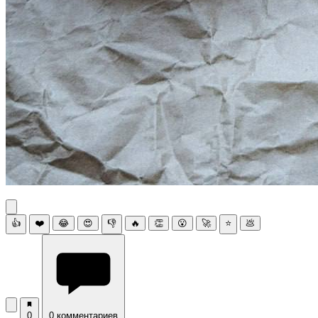
👍
❤️
😂
😍
👎
🔥
👏
😮
🚀
⭐
💩
0
0 комментариев