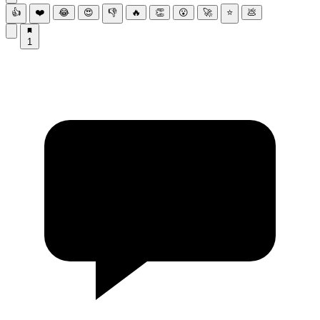
👍
❤️
😂
😍
👎
🔥
👏
😮
🚀
⭐
💩
1