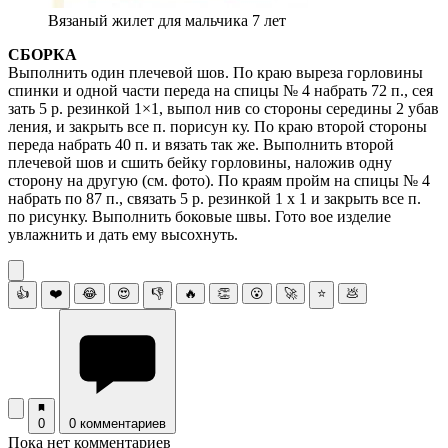
Вязаный жилет для мальчика 7 лет
СБОРКА
Выполнить один плечевой шов. По краю выреза горловины
спинки и одной части переда на спицы № 4 набрать 72 п., сея
зать 5 р. резинкой 1×1, выпол нив со стороны середины 2 убав
ления, и закрыть все п. порисун ку. По краю второй стороны
переда набрать 40 п. и вязать так же. Выполнить второй
плечевой шов и сшить бейку горловины, наложив одну
сторону на другую (см. фото). По краям пройм на спицы № 4
набрать по 87 п., связать 5 р. резинкой 1 х 1 и закрыть все п.
по рисунку. Выполнить боковые швы. Гото вое изделие
увлажнить и дать ему высохнуть.
👍
❤️
😂
😍
👎
🔥
👏
😮
🚀
⭐
💩
0
0 комментариев
Пока нет комментариев