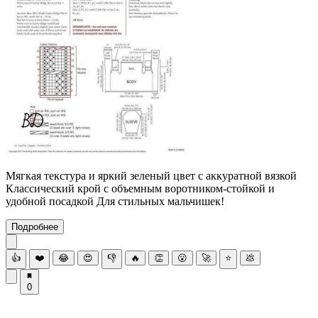
Мягкая текстура и яркий зеленый цвет с аккуратной вязкой
Классический крой с объемным воротником-стойкой и
удобной посадкой Для стильных мальчишек!
Подробнее
👍
❤️
😂
😍
👎
🔥
👏
😮
🚀
⭐
💩
0