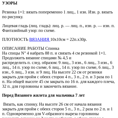
УЗОРЫ
Резинка 1×1: вязать попеременно 1 лиц., 1 изн. Изн. р. вязать
по рисунку.
Лицевая гладь (лиц. гладь): лиц. р. — лиц. п., изн. р. — изн. п.
Фантазийный узор: по схеме.
ПЛОТНОСТЬ
ВЯЗАНИЯ
10х10см = 22п.х30р.
ОПИСАНИЕ РАБОТЫ Спинка
На спицы N° 4 набрать 88 п. и связать 4 см резинкой 1×1.
Продолжить вязание спицами № 4,5 и
распределить п. след. образом: 9 лиц., 3 изн., 6 лиц., 3 изн., 6
лиц., 14 п. узор по схеме, 6 лиц., 14 п. узор по схеме, 6 лиц., 3
изн., 6 лиц., 3 изн. и 9 лиц. На высоте 22 см от резинки
закрыть для пройм с обеих сторон 4 п., 3 п., 2 п. и 3 раза по 1
п. На общей высоте 45 см закрыть по 16 п. для каждого плеча,
32 п. для горловины и закончить вязание.
Перед Вязаного жилета для мальчика 7 лет
Вязать, как спинку. На высоте 26 см от начала вязания
закрыть для пройм с обеих сторон 5 п., 3 п., 2 раза по 2 п. и 1
п. Одновременно для V-образного выреза горловины