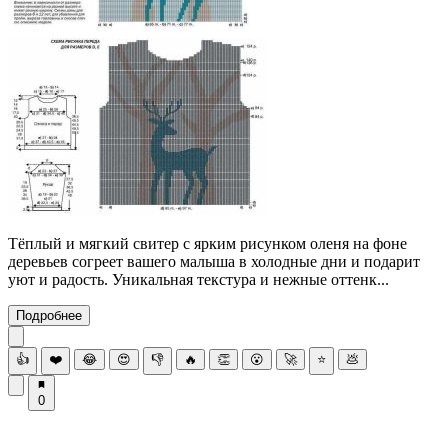
Тёплый и мягкий свитер с ярким рисунком оленя на фоне
деревьев согреет вашего малыша в холодные дни и подарит
уют и радость. Уникальная текстура и нежные оттенк...
Подробнее
👍
❤️
😂
😍
👎
🔥
👏
😮
🚀
⭐
💩
0