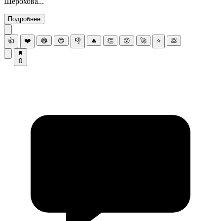
Шерохова...
Подробнее
👍
❤️
😂
😍
👎
🔥
👏
😮
🚀
⭐
💩
0