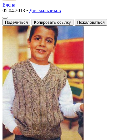
жилет
Елена
05.04.2013
•
Для мальчиков
для
мальчика
Поделиться
Копировать ссылку
Пожаловаться
7
лет