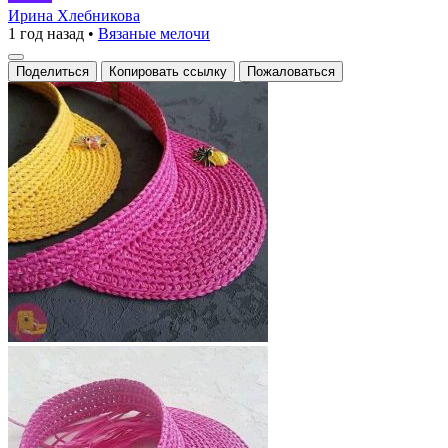
и
Ирина Хлебникова
1 год назад
•
Вязаные мелочи
стильные
летние
Поделиться
Копировать ссылку
Пожаловаться
панамы,
выполненные
из
качественного
плетеного
материала,
идеально
подойдут
для
солнечных
дней.