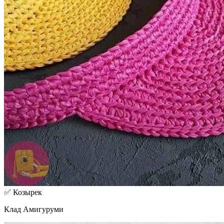
✅ Козырек
Клад Амигуруми