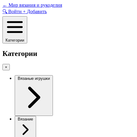
Skip
←
Мир вязания и рукоделия
to
🔍
Войти
+
Добавить
content
Категории
Категории
×
Вязаные игрушки
Вязание