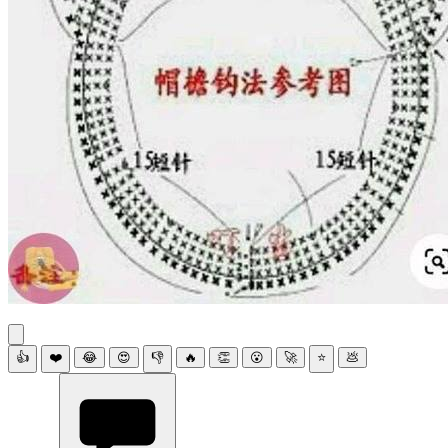
👍
❤️
😂
😍
👎
🔥
👏
😮
🚀
⭐
💩