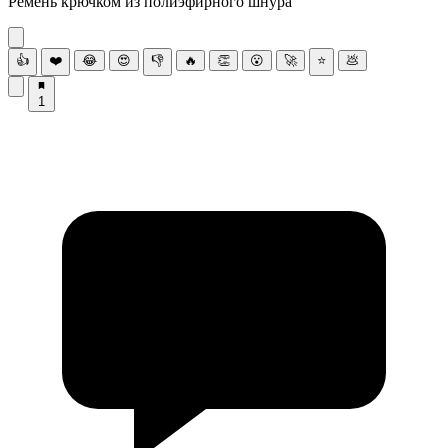
Ремень крючком из полиэфирного шнура
👍
❤️
😂
😍
👎
🔥
👏
😮
🚀
⭐
💩
1