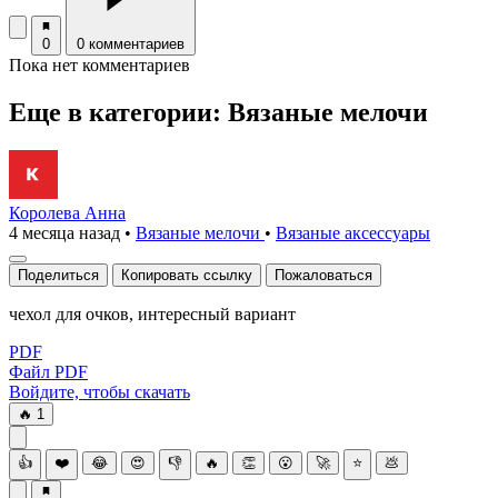
0
0 комментариев
Пока нет комментариев
Еще в категории: Вязаные мелочи
Королева Анна
4 месяца назад
•
Вязаные мелочи
•
Вязаные аксесcуары
Поделиться
Копировать ссылку
Пожаловаться
чехол для очков, интересный вариант
PDF
Файл PDF
Войдите, чтобы скачать
🔥
1
👍
❤️
😂
😍
👎
🔥
👏
😮
🚀
⭐
💩