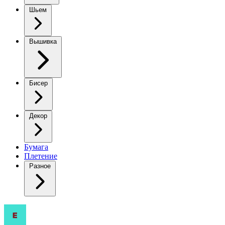
Шьем
Вышивка
Бисер
Декор
Бумага
Плетение
Разное
Жилет