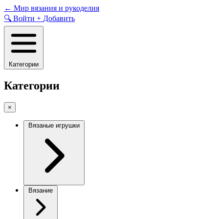
Skip
←
Мир вязания и рукоделия
to
🔍
Войти
+
Добавить
content
Категории
Категории
×
Вязаные игрушки
Вязание